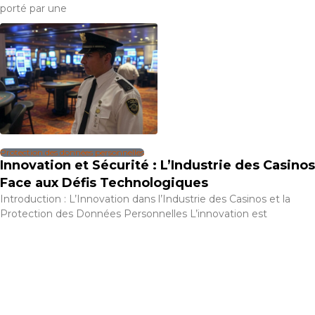
porté par une
Protection des données personnelles
Innovation et Sécurité : L’Industrie des Casinos
Face aux Défis Technologiques
Introduction : L’Innovation dans l’Industrie des Casinos et la
Protection des Données Personnelles L’innovation est