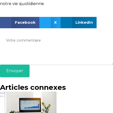
notre vie quotidienne.
Facebook
X
LinkedIn
Envoyer
Articles connexes