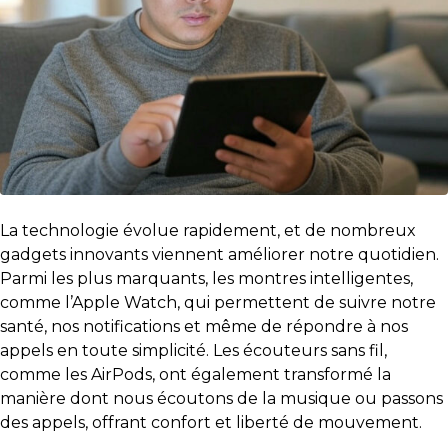
La technologie évolue rapidement, et de nombreux
gadgets innovants viennent améliorer notre quotidien.
Parmi les plus marquants, les montres intelligentes,
comme l’Apple Watch, qui permettent de suivre notre
santé, nos notifications et même de répondre à nos
appels en toute simplicité. Les écouteurs sans fil,
comme les AirPods, ont également transformé la
manière dont nous écoutons de la musique ou passons
des appels, offrant confort et liberté de mouvement.