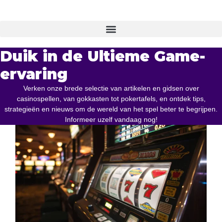
Duik in de Ultieme Game-
ervaring
Verken onze brede selectie van artikelen en gidsen over
casinospellen, van gokkasten tot pokertafels, en ontdek tips,
strategieën en nieuws om de wereld van het spel beter te begrijpen.
Informeer uzelf vandaag nog!