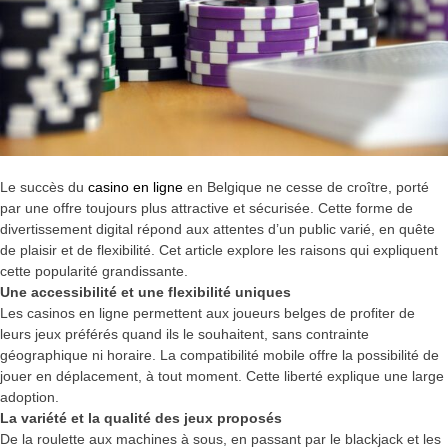
Le succès du
casino en ligne
en Belgique ne cesse de croître, porté
par une offre toujours plus attractive et sécurisée. Cette forme de
divertissement digital répond aux attentes d’un public varié, en quête
de plaisir et de flexibilité. Cet article explore les raisons qui expliquent
cette popularité grandissante.
Une accessibilité et une flexibilité uniques
Les casinos en ligne permettent aux joueurs belges de profiter de
leurs jeux préférés quand ils le souhaitent, sans contrainte
géographique ni horaire. La compatibilité mobile offre la possibilité de
jouer en déplacement, à tout moment. Cette liberté explique une large
adoption.
La variété et la qualité des jeux proposés
De la roulette aux machines à sous, en passant par le blackjack et les